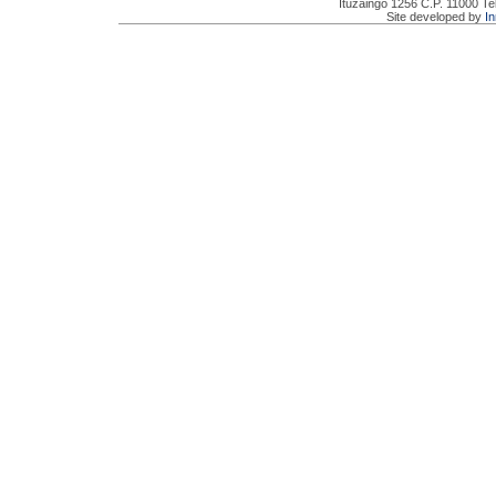
Ituzaingó 1256 C.P. 11000 Te
Site developed by
I