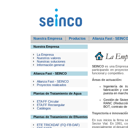
Nuestra Empresa
Productos
Alianza Fast - SEINC
Nuestra Empresa
La Empresa
Nuestros valores
Nuestras soluciones
Información general
SEINCO
es una Empresa d
participando en proyecto
funcional y competitivo.
Alianza Fast - SEINCO
Áreas de actuación:
Alianza Fast - SEINCO
Proyectos realizados
Ingeniería de t
fabricación y com
puesta en marcha
Plantas de Tratamiento de Agua
Gestión de Siste
ETA FF Circular
RANC (Reducción 
ETA FF Rectangular
BOT, contrato de 
Catálogos
Trayectoria e innovació
Plantas de Tratamiento de Efluentes
En sus inicios la firma s
Sector Vial. En 1991, co
ETE TRICKDAF (FQ-FB-DAF)
especialmente el desarrol