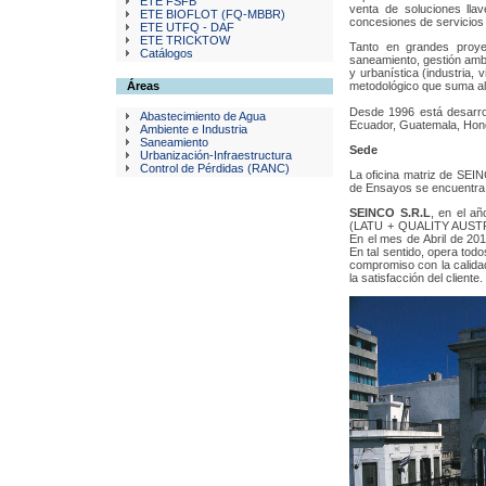
ETE FSFB
venta de soluciones lla
ETE BIOFLOT (FQ-MBBR)
concesiones de servicios
ETE UTFQ - DAF
ETE TRICKTOW
Tanto en grandes proyec
Catálogos
saneamiento, gestión ambi
y urbanística (industria, 
Áreas
metodológico que suma al
Desde 1996 está desarroll
Abastecimiento de Agua
Ecuador, Guatemala, Hond
Ambiente e Industria
Saneamiento
Sede
Urbanización-Infraestructura
Control de Pérdidas (RANC)
La oficina matriz de SEI
de Ensayos se encuentra e
SEINCO S.R.L
, en el a
(LATU + QUALITY AUSTRI
En el mes de Abril de 201
En tal sentido, opera todo
compromiso con la calida
la satisfacción del cliente.