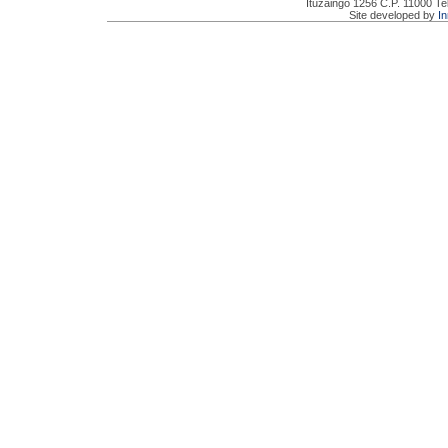
Ituzaingó 1256 C.P. 11000 Te
Site developed by
I