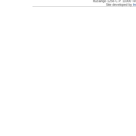
Ituzaingó 1256 C.P. 11000 Te
Site developed by
I