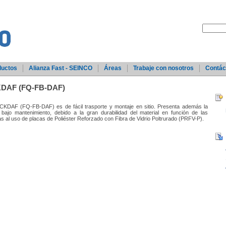
ductos
Alianza Fast - SEINCO
Áreas
Trabaje con nosotros
Contác
KDAF (FQ-FB-DAF)
DAF (FQ-FB-DAF) es de fácil trasporte y montaje en sitio. Presenta además la
bajo mantenimiento, debido a la gran durabilidad del material en función de las
s al uso de placas de Poliéster Reforzado con Fibra de Vidrio Poltrurado (PRFV-P).