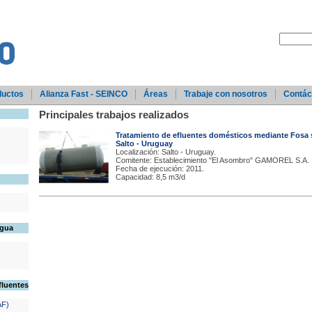
ductos
Alianza Fast - SEINCO
Áreas
Trabaje con nosotros
Contác
Principales trabajos realizados
Tratamiento de efluentes domésticos mediante Fosa sé
Salto - Uruguay
Localización: Salto - Uruguay.
Comitente: Establecimiento "El Asombro" GAMOREL S.A.
Fecha de ejecución: 2011.
Capacidad: 8,5 m3/d
Agua
fluentes
AF)