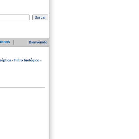
tenos
Bienvenido
ptica - Filtro biológico -