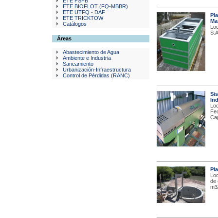
ETE FSFB
ETE BIOFLOT (FQ-MBBR)
ETE UTFQ - DAF
Pl
ETE TRICKTOW
Mar
Catálogos
Loc
S.A
Áreas
Abastecimiento de Agua
Ambiente e Industria
Saneamiento
Urbanización-Infraestructura
Control de Pérdidas (RANC)
Si
In
Loc
Fec
Cap
Pl
Loc
de 
m3