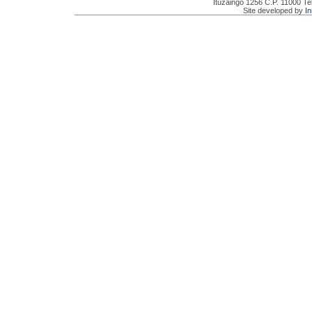
Ituzaingó 1256 C.P. 11000 Te
Site developed by
I