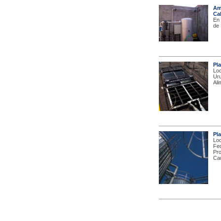
Amp
Ca
En 
de 
Pla
Loc
Uru
Ali
Pla
Loc
Fec
Pro
Cau